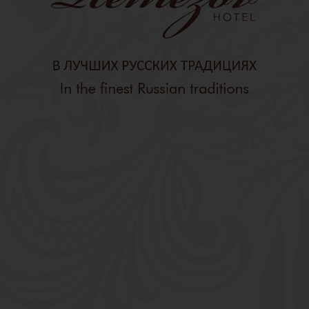
СОГЛАСИЕ НА ОБРАБОТКУ ФАЙЛОВ
COOKIES
1. Настоящее согласие на обработку файлов cookies (далее по
тексту – Согласие) выражает согласие пользователя
информационно-телекоммуникационной сети «Интернет» (далее по
тексту – Пользователь) на автоматизированную обработку
персональных данных собираемых с помощью метрических
программ на сайт расположенном по адресу remezovhotel.ru (далее
по тексту – Сайт) ООО «РТ» (ОГРН: 1187232023142, ИНН:
7203458409, адрес: 625000, Тюменская область, г. Тюмень, ул.
Грибоедова, д. 6, к. 1/7, офис 18; тел: +73452383938; e-mail:
reservation@remezovhotel.ru) (далее по тексту – Оператор).
2. Согласие распространяется на технические файлы cookies,
позволяющие определять аппаратное и программное устройство
Пользователя, а также аналитические файлы cookies,
позволяющие отслеживать действия Пользователя на Сайте.
Аналитические файлы cookies собираются с помощью сервисов:
Яндекс.Метрика.
3. Данные, собираемые с помощью метрических программ,
используются Оператором с целью улучшения работы Сайта, в