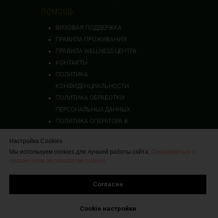
ПОМОЩЬ
ВИЗОВАЯ ПОДДЕРЖКА
ПРАВИЛА ПРОЖИВАНИЯ
ПРАВИЛА WELLNESS ЦЕНТРА
КОНТАКТЫ
ПОЛИТИКА
КОНФИДЕНЦИАЛЬНОСТИ
ПОЛИТИКА ОБРАБОТКИ
ПЕРСОНАЛЬНЫХ ДАННЫХ
ПОЛИТИКА ОПЕ
РАТОРА В
ОТНОШЕНИИ ОБРАБОТКИ
Настройка Cookies
ПД
Мы используем cookies для лучшей работы сайта.
Ознакомиться с
©2025 Отель Ремезов
положением об обработке cookies
.
8 800 101 38 39
reservation@remezovhotel.ru
Согласен
Номер реестровой записи: С722024003124 в
Cookie настройки
едином реестре объектов классификации в сфере