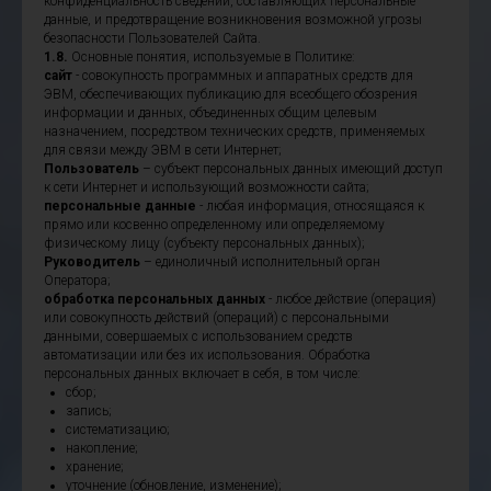
конфиденциальность сведений, составляющих персональные
данные, и предотвращение возникновения возможной угрозы
безопасности Пользователей Сайта.
1.8.
Основные понятия, используемые в Политике:
сайт
- совокупность программных и аппаратных средств для
ЭВМ, обеспечивающих публикацию для всеобщего обозрения
информации и данных, объединенных общим целевым
назначением, посредством технических средств, применяемых
для связи между ЭВМ в сети Интернет;
Пользователь
– субъект персональных данных имеющий доступ
к сети Интернет и использующий возможности сайта;
персональные данные
- любая информация, относящаяся к
прямо или косвенно определенному или определяемому
физическому лицу (субъекту персональных данных);
Руководитель
– единоличный исполнительный орган
Оператора;
обработка персональных данных
- любое действие (операция)
или совокупность действий (операций) с персональными
данными, совершаемых с использованием средств
автоматизации или без их использования. Обработка
персональных данных включает в себя, в том числе:
сбор;
запись;
систематизацию;
накопление;
хранение;
уточнение (обновление, изменение);